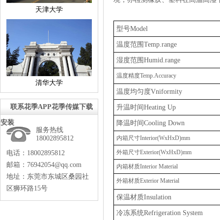
天津大学
型号
Model
温度范围
Temp.range
湿度范围
Humid.range
温度精度
Temp.Accuracy
清华大学
温度均匀度
Vniformity
联系花季APP花季传媒下载
升温时间
HeatingUp
安装
降温时间
CoolingDown
服务热线
18002895812
内箱尺寸
Interior(WxHxD)mm
外箱尺寸
Exterior(WxHxD)mm
电话：18002895812
邮箱：76942054@qq.com
内箱材质
Interior
Material
地址：东莞市东城区桑园社
外箱材质
ExteriorMaterial
区狮环路15号
保温材质
Insulation
冷冻系统
RefrigerationSystem